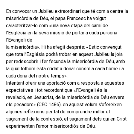
hijo
MI CUENTA
En convocar un Jubileu extraordinari que té com a centre la
BUSCAR
misericòrdia de Déu, el papa Francesc ha volgut
caracteritzar-lo com «una nova etapa del camí de
CAT
l’Església en la seva missió de portar a cada persona
l’Evangeli de
ESP
la misericòrdia». Hi ha afegit després: «Estic convençut
que tota l’Església podrà trobar en aquest Jubileu la joia
per redescobrir i fer fecunda la misericòrdia de Déu, amb
la qual tothom està cridat a donar consol a cada home i a
cada dona del nostre temps».
Intentant oferir una aportació com a resposta a aquestes
expectatives i tot recordant que «l’Evangeli és la
revelació, en Jesucrist, de la misericòrdia de Déu envers
els pecadors» (CEC 1486), en aquest volum s’ofereixen
algunes reflexions per tal de comprendre millor el
sagrament de la confessió, el sagrament dels qui en Crist
experimenten l’amor misericordiós de Déu.