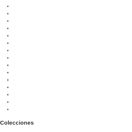
Biblia
Catequesis litúrgica
Celebración de la misa
Cristiandad
Documentación
Espiritualidad
Ética
Filosofía
Historia de la liturgia
Humanidad
Liturgia de las Horas
Liturgia y teología
Oración
Religiosidad popular
Sacramentos
Colecciones