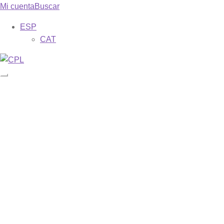
Mi cuenta
Buscar
ESP
CAT
Catálogo
Mis suscripciones
Revistas
Phase
Misa dominical
Galilea. 153
Descargar ejemplares gratuitos
Formas
Sobre nosotros
Bienvenida
Una breve historia de los cerca de 70 años de vida