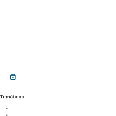
Galilea.153 Material
Memorial Pere Tena
Año santo de la misericordia
Instituto Superior de Liturgia de Barcelona
Galilea 153
Phase
Contacto
Mi cuenta
Buscar
CAT
ESP
Temáticas
Año litúrgico
Año sacerdotal