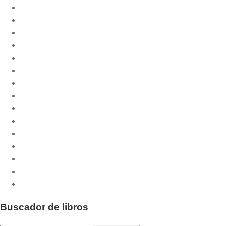
Biblioteca Litúrgica
Celebrar
CPL Libri
Cuadernos Phase
Culmen et Fons
Culmen et Fons - Minor
Dossiers CPL
Emaús
Emaús Maior
Liturgia Básica
Otras publicaciones
Pastoral.doc
Publicaciones musicales
Santos y Santas
Serie Fiesta
Buscador de libros