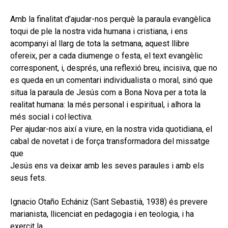
hijo
MI CUENTA
Amb la finalitat d’ajudar-nos perquè la paraula evangèlica
BUSCAR
toqui de ple la nostra vida humana i cristiana, i ens
acompanyi al llarg de tota la setmana, aquest llibre
CAT
ofereix, per a cada diumenge o festa, el text evangèlic
corresponent, i, després, una reflexió breu, incisiva, que no
ESP
es queda en un comentari individualista o moral, sinó que
situa la paraula de Jesús com a Bona Nova per a tota la
realitat humana: la més personal i espiritual, i alhora la
més social i col·lectiva.
Per ajudar-nos així a viure, en la nostra vida quotidiana, el
cabal de novetat i de força transformadora del missatge
que
Jesús ens va deixar amb les seves paraules i amb els
seus fets.
Ignacio Otaño Echániz (Sant Sebastià, 1938) és prevere
marianista, llicenciat en pedagogia i en teologia, i ha
exercit la