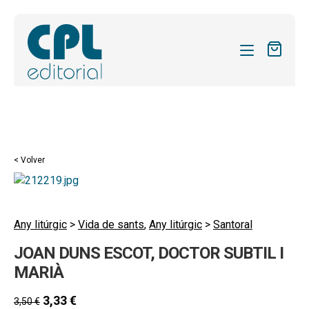
CATÁLOGO
MIS SUSCRIPCIONES
Expandi
REVISTAS
< Volver
el
FORMAS
menú
hijo
Expandi
SOBRE NOSOTROS
el
Any litúrgic
>
Vida de sants
,
Any litúrgic
>
Santoral
Expandi
ACTUALIDAD
menú
JOAN DUNS ESCOT, DOCTOR SUBTIL I
el
hijo
Expandi
BLOG
menú
MARIÀ
el
hijo
CONTACTO
menú
3,33
€
3,50
€