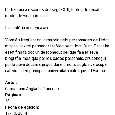
hijo
MI CUENTA
Un franciscà escocès del segle XIII, teòleg destacat i
BUSCAR
model de vida cristiana.
CAT
I la història comença així:
ESP
‘Com és freqüent en la majoria dels personatges de l’edat
mitjana, l’eximi pensador i teòleg beat Joan Duns Escot ha
estat fins fa poc un desconegut pel que fa a la seva
biografia: més que per les dades personals, era conegut
per la seva doctrina, ja que durant molts segles va ocupar
càtedra a les principals universitats catòliques d’Europa'.
Autor:
Gamissans Anglada, Francesc
Páginas:
28
Fecha de edición:
17/10/2014