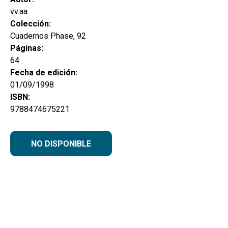
hijo
MI CUENTA
vv.aa.
Colección:
BUSCAR
Cuadernos Phase, 92
Páginas:
CAT
64
ESP
Fecha de edición:
01/09/1998
ISBN:
9788474675221
NO DISPONIBLE