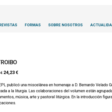
REVISTAS
FORMAS
SOBRE NOSOTROS
ACTUALID
TROIBO
24,23
€
0
€
EPL publicó una miscelánea en homenaje a D. Bernardo Velado Gr
ada a la liturgia. Las colaboraciones del volumen están agrupadas
mentos, música, arte y pastoral litúrgica. En la introducción figur
caciones.