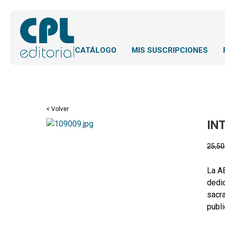
CATÁLOGO
MIS SUSCRIPCIONES
< Volver
IN
25,5
La A
dedic
sacra
publi