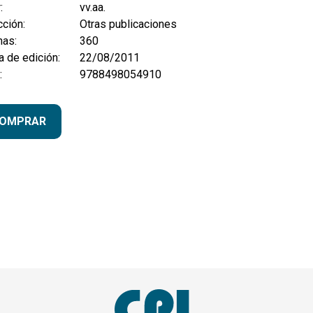
:
vv.aa.
ción:
Otras publicaciones
nas:
360
 de edición:
22/08/2011
:
9788498054910
OMPRAR