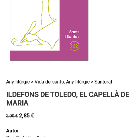
hijo
MI CUENTA
BUSCAR
CAT
ESP
Any litúrgic
>
Vida de sants
,
Any litúrgic
>
Santoral
ILDEFONS DE TOLEDO, EL CAPELLÀ DE
MARIA
2,85
€
3,00
€
Autor: