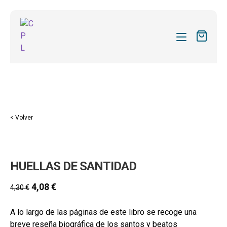
CATÁLOGO
MIS SUSCRIPCIONES
Expandi
REVISTAS
< Volver
el
FORMAS
menú
hijo
Expandi
SOBRE NOSOTROS
HUELLAS DE SANTIDAD
el
Expandi
ACTUALIDAD
menú
el
4,08
€
4,30
€
hijo
Expandi
BLOG
menú
el
hijo
A lo largo de las páginas de este libro se recoge una
CONTACTO
menú
breve reseña biográfica de los santos y beatos