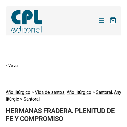
CATÁLOGO
MIS SUSCRIPCIONES
Expandi
REVISTAS
< Volver
el
FORMAS
menú
hijo
Expandi
SOBRE NOSOTROS
el
Año litúrgico
>
Vida de santos
,
Año litúrgico
>
Santoral
,
Any
Expandi
ACTUALIDAD
litúrgic
>
Santoral
menú
el
hijo
Expandi
BLOG
HERMANAS FRADERA. PLENITUD DE
menú
el
FE Y COMPROMISO
hijo
CONTACTO
menú