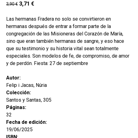
hijo
3,71
€
3,90
€
MI CUENTA
BUSCAR
Las hermanas Fradera no solo se convirtieron en
hermanas después de entrar a formar parte de la
CAT
congregación de las Misioneras del Corazón de María,
sino que eran también hermanas de sangre, y eso hace
ESP
que su testimonio y su historia vital sean totalmente
especiales. Son modelos de fe, de compromiso, de amor
y de perdón. Fiesta: 27 de septiembre
Autor:
Felip i Jacas, Núria
Colección:
Santos y Santas, 305
Páginas:
32
Fecha de edición:
19/06/2025
ISBN: