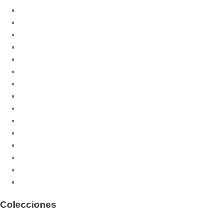
Biblia
Catequesis litúrgica
Celebración de la misa
Cristiandad
Documentación
Espiritualidad
Ética
Filosofía
Historia de la liturgia
Humanidad
Liturgia de las Horas
Liturgia y teología
Oración
Religiosidad popular
Sacramentos
Colecciones