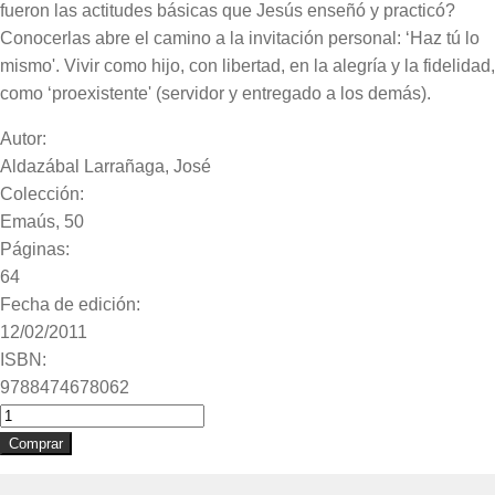
fueron las actitudes básicas que Jesús enseñó y practicó?
Conocerlas abre el camino a la invitación personal: ‘Haz tú lo
mismo'. Vivir como hijo, con libertad, en la alegría y la fidelidad,
como ‘proexistente' (servidor y entregado a los demás).
Autor:
Aldazábal Larrañaga, José
Colección:
Emaús, 50
Páginas:
64
Fecha de edición:
12/02/2011
ISBN:
9788474678062
Haz
tú
Comprar
lo