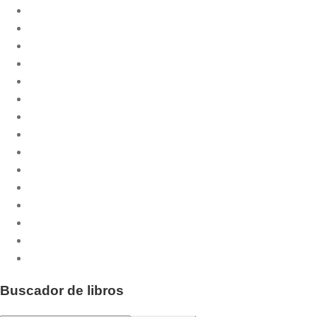
Biblioteca Litúrgica
Celebrar
CPL Libri
Cuadernos Phase
Culmen et Fons
Culmen et Fons - Minor
Dossiers CPL
Emaús
Emaús Maior
Liturgia Básica
Otras publicaciones
Pastoral.doc
Publicaciones musicales
Santos y Santas
Serie Fiesta
Buscador de libros