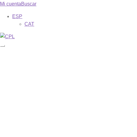
Mi cuenta
Buscar
ESP
CAT
Catálogo
Mis suscripciones
Revistas
Phase
Misa dominical
Galilea. 153
Descargar ejemplares gratuitos
Formas
Sobre nosotros
Bienvenida
Una breve historia de los cerca de 70 años de vida