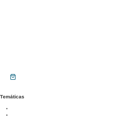
Galilea.153 Material
Memorial Pere Tena
Año santo de la misericordia
Instituto Superior de Liturgia de Barcelona
Galilea 153
Phase
Contacto
Mi cuenta
Buscar
CAT
ESP
Temáticas
Año litúrgico
Año sacerdotal