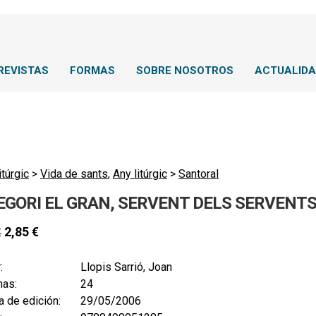
REVISTAS
FORMAS
SOBRE NOSOTROS
ACTUALID
itúrgic
>
Vida de sants
,
Any litúrgic
>
Santoral
EGORI EL GRAN, SERVENT DELS SERVENTS
2,85
€
€
:
Llopis Sarrió, Joan
nas:
24
 de edición:
29/05/2006