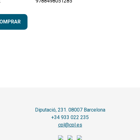
:
9788498051285
OMPRAR
Diputació, 231. 08007 Barcelona
+34 933 022 235
cpl@cpl.es