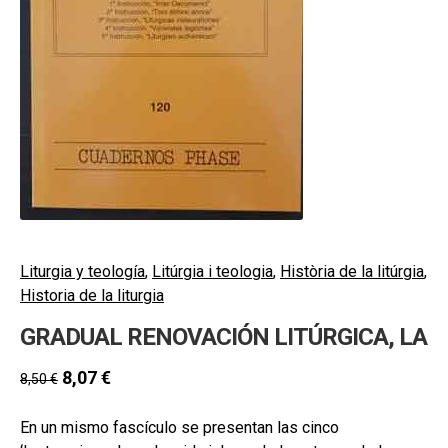
hijo
MI CUENTA
BUSCAR
CAT
ESP
Liturgia y teología
,
Litúrgia i teologia
,
Història de la litúrgia
,
Historia de la liturgia
GRADUAL RENOVACIÓN LITÚRGICA, LA
8,07
€
8,50
€
En un mismo fascículo se presentan las cinco