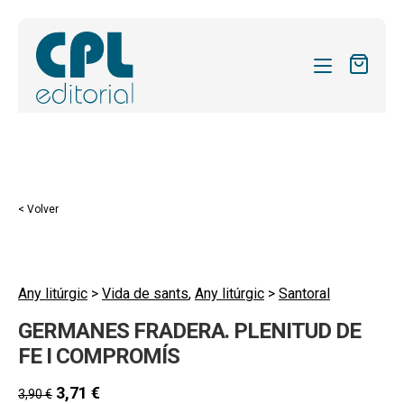
CATÁLOGO
MIS SUSCRIPCIONES
Expandi
REVISTAS
< Volver
el
FORMAS
menú
hijo
Expandi
SOBRE NOSOTROS
el
Any litúrgic
>
Vida de sants
,
Any litúrgic
>
Santoral
Expandi
ACTUALIDAD
menú
GERMANES FRADERA. PLENITUD DE
el
hijo
Expandi
BLOG
menú
FE I COMPROMÍS
el
hijo
CONTACTO
menú
3,71
€
3,90
€