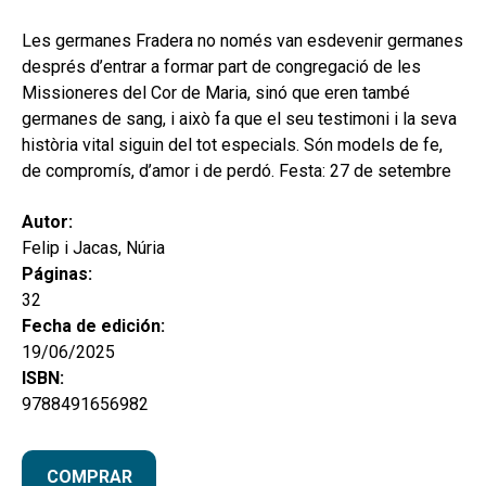
hijo
MI CUENTA
Les germanes Fradera no només van esdevenir germanes
BUSCAR
després d’entrar a formar part de congregació de les
Missioneres del Cor de Maria, sinó que eren també
CAT
germanes de sang, i això fa que el seu testimoni i la seva
història vital siguin del tot especials. Són models de fe,
ESP
de compromís, d’amor i de perdó. Festa: 27 de setembre
Autor:
Felip i Jacas, Núria
Páginas:
32
Fecha de edición:
19/06/2025
ISBN:
9788491656982
COMPRAR