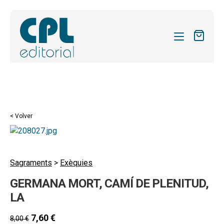
CATÁLOGO
MIS SUSCRIPCIONES
Expandi
REVISTAS
< Volver
el
FORMAS
menú
hijo
Expandi
SOBRE NOSOTROS
el
Sagraments
>
Exèquies
Expandi
ACTUALIDAD
menú
GERMANA MORT, CAMÍ DE PLENITUD,
el
hijo
Expandi
BLOG
menú
LA
el
hijo
CONTACTO
menú
7,60
€
8,00
€