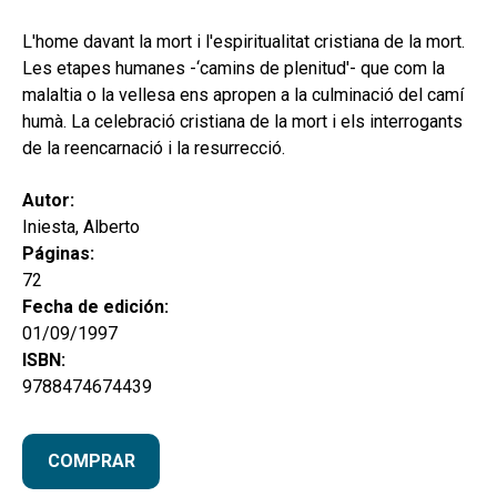
hijo
MI CUENTA
L'home davant la mort i l'espiritualitat cristiana de la mort.
BUSCAR
Les etapes humanes -‘camins de plenitud'- que com la
malaltia o la vellesa ens apropen a la culminació del camí
CAT
humà. La celebració cristiana de la mort i els interrogants
de la reencarnació i la resurrecció.
ESP
Autor:
Iniesta, Alberto
Páginas:
72
Fecha de edición:
01/09/1997
ISBN:
9788474674439
COMPRAR