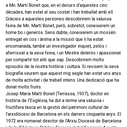
hijo
MI CUENTA
a Mn. Martí Bonet que, en el decurs d'aquestes cinc
dècades, han estat al seu costat i han treballat amb ell.
BUSCAR
Gràcies a aquestes persones descobrirem la valuosa
feina de Mn. Martí Bonet, però, sobretot, coneixerem un
CAT
home bo i generós. Sens dubte, coneixerem un mossèn
ESP
entregat en cos i ànima a la missió que li ha estat
encomanada, també un investigador inquiet, zelós i
aferrissat a la seva feina, i un Mestre delerós i apassionat
per compartir tot allò que sap. Descobrirem molts
episodis de la nostra història i cultura. Si revisem la seva
biografia veurem que aquest mig segle han estat uns anys
de molta activitat i de treball intens. Una dedicació que ha
donat molts fruits.
Josep Maria Martí Bonet (Terrassa, 1937), doctor en
història de l'Església, ha dut a terme una valuosa i
fructífera tasca en la gestió del patrimoni cultural de
l'arxidiòcesi de Barcelona en els darrers cinquanta anys. El
1972 era nomenat director de l'Arxiu Diocesà de Barcelona