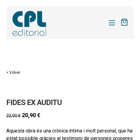
CATÁLOGO
MIS SUSCRIPCIONES
Expandi
REVISTAS
< Volver
el
FORMAS
menú
hijo
Expandi
SOBRE NOSOTROS
FIDES EX AUDITU
el
Expandi
ACTUALIDAD
menú
el
20,90
€
22,00
€
hijo
Expandi
BLOG
menú
el
hijo
Aquesta obra és una crònica íntima i molt personal, que ha
CONTACTO
menú
estat possible gràcies al testimoni de persones properes