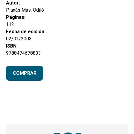
hijo
Autor:
MI CUENTA
Planàs Mas, Odiló
BUSCAR
Páginas:
112
CAT
Fecha de edición:
02/01/2003
ESP
ISBN:
9788474678833
COMPRAR