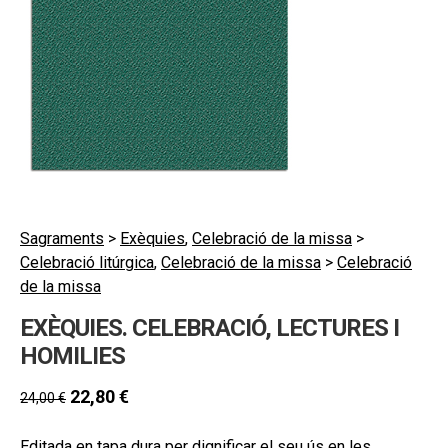
hijo
MI CUENTA
BUSCAR
CAT
ESP
Sagraments
>
Exèquies
,
Celebració de la missa
>
Celebració litúrgica
,
Celebració de la missa
>
Celebració
de la missa
EXÈQUIES. CELEBRACIÓ, LECTURES I
HOMILIES
22,80
€
24,00
€
Editada en tapa dura per dignificar el seu ús en les