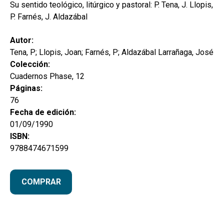
hijo
Su sentido teológico, litúrgico y pastoral: P. Tena, J. Llopis,
MI CUENTA
P. Farnés, J. Aldazábal
BUSCAR
Autor:
CAT
Tena, P; Llopis, Joan; Farnés, P; Aldazábal Larrañaga, José
Colección:
ESP
Cuadernos Phase, 12
Páginas:
76
Fecha de edición:
01/09/1990
ISBN:
9788474671599
COMPRAR