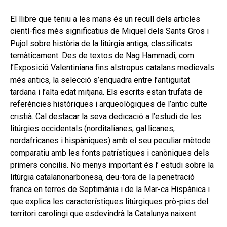
hijo
MI CUENTA
El llibre que teniu a les mans és un recull dels articles
BUSCAR
cientí-fics més significatius de Miquel dels Sants Gros i
Pujol sobre història de la litúrgia antiga, classificats
CAT
temàticament. Des de textos de Nag Hammadi, com
l’Exposició Valentiniana fins alstropus catalans medievals
ESP
més antics, la selecció s’enquadra entre l’antiguitat
tardana i l’alta edat mitjana. Els escrits estan trufats de
referències històriques i arqueològiques de l’antic culte
cristià. Cal destacar la seva dedicació a l’estudi de les
litúrgies occidentals (norditalianes, gal·licanes,
nordafricanes i hispàniques) amb el seu peculiar mètode
comparatiu amb les fonts patrístiques i canòniques dels
primers concilis. No menys important és l’ estudi sobre la
litúrgia catalanonarbonesa, deu-tora de la penetració
franca en terres de Septimània i de la Mar-ca Hispànica i
que explica les característiques litúrgiques prò-pies del
territori carolingi que esdevindrà la Catalunya naixent.