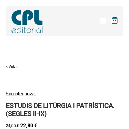
CATÁLOGO
MIS SUSCRIPCIONES
Expandi
REVISTAS
< Volver
el
FORMAS
menú
hijo
Expandi
SOBRE NOSOTROS
el
Sin categorizar
Expandi
ACTUALIDAD
menú
ESTUDIS DE LITÚRGIA I PATRÍSTICA.
el
hijo
Expandi
BLOG
menú
(SEGLES II-IX)
el
hijo
CONTACTO
menú
22,80
€
24,00
€