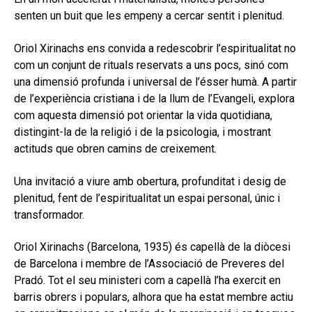
hijo
MI CUENTA
senten un buit que les empeny a cercar sentit i plenitud.
BUSCAR
Oriol Xirinachs ens convida a redescobrir l’espiritualitat no
com un conjunt de rituals reservats a uns pocs, sinó com
CAT
una dimensió profunda i universal de l’ésser humà. A partir
ESP
de l’experiència cristiana i de la llum de l’Evangeli, explora
com aquesta dimensió pot orientar la vida quotidiana,
distingint-la de la religió i de la psicologia, i mostrant
actituds que obren camins de creixement.
Una invitació a viure amb obertura, profunditat i desig de
plenitud, fent de l’espiritualitat un espai personal, únic i
transformador.
Oriol Xirinachs (Barcelona, 1935) és capellà de la diòcesi
de Barcelona i membre de l’Associació de Preveres del
Pradó. Tot el seu ministeri com a capellà l’ha exercit en
barris obrers i populars, alhora que ha estat membre actiu