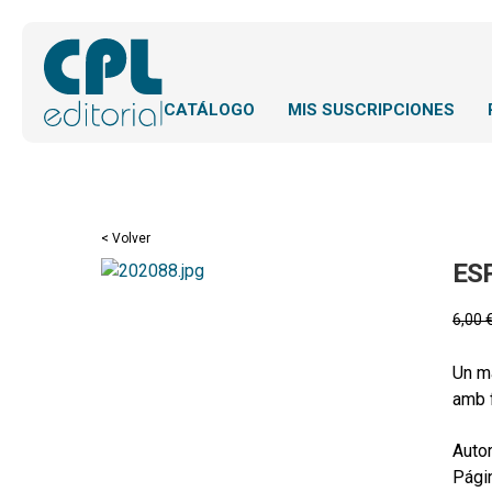
CATÁLOGO
MIS SUSCRIPCIONES
< Volver
ES
6,00
Un ma
amb f
Autor
Pági