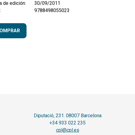
 de edición:
30/09/2011
:
9788498055023
OMPRAR
Diputació, 231. 08007 Barcelona
+34 933 022 235
cpl@cpl.es