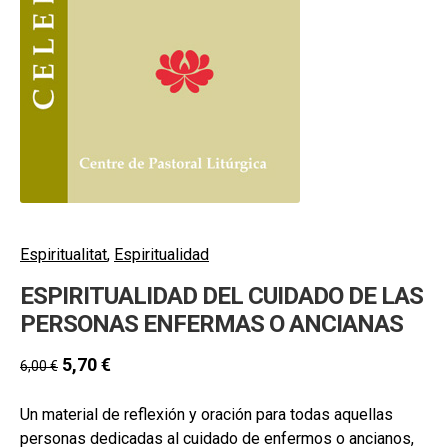
hijo
MI CUENTA
BUSCAR
CAT
ESP
Espiritualitat
,
Espiritualidad
ESPIRITUALIDAD DEL CUIDADO DE LAS
PERSONAS ENFERMAS O ANCIANAS
5,70
€
6,00
€
Un material de reflexión y oración para todas aquellas
personas dedicadas al cuidado de enfermos o ancianos,