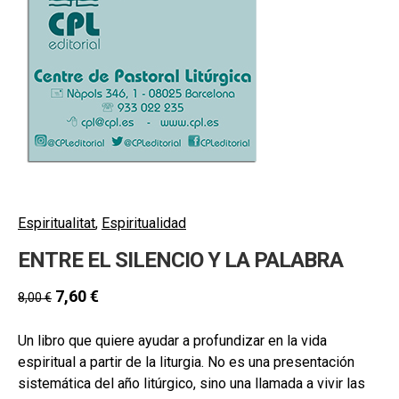
hijo
MI CUENTA
BUSCAR
CAT
ESP
Espiritualitat
,
Espiritualidad
ENTRE EL SILENCIO Y LA PALABRA
7,60
€
8,00
€
Un libro que quiere ayudar a profundizar en la vida
espiritual a partir de la liturgia. No es una presentación
sistemática del año litúrgico, sino una llamada a vivir las