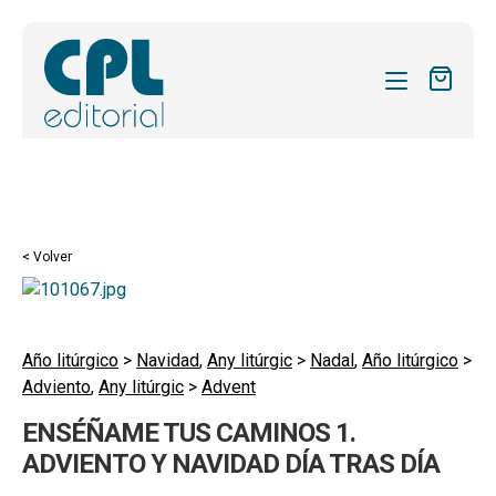
CATÁLOGO
MIS SUSCRIPCIONES
REVISTAS
< Volver
FORMAS
SOBRE NOSOTROS
Año litúrgico
>
Navidad
,
Any litúrgic
>
Nadal
,
Año litúrgico
>
ACTUALIDAD
Adviento
,
Any litúrgic
>
Advent
BLOG
ENSÉÑAME TUS CAMINOS 1.
ADVIENTO Y NAVIDAD DÍA TRAS DÍA
CONTACTO