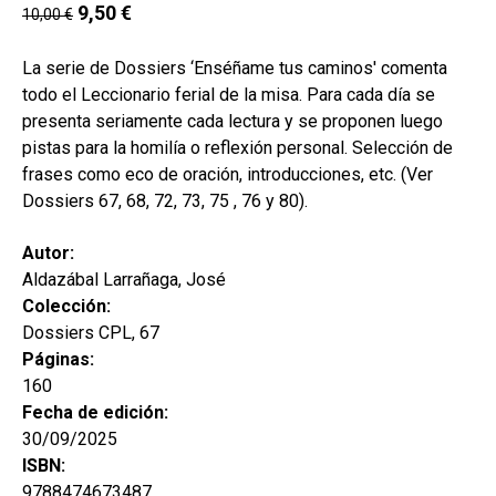
9,50
€
10,00
€
MI CUENTA
BUSCAR
La serie de Dossiers ‘Enséñame tus caminos' comenta
todo el Leccionario ferial de la misa. Para cada día se
CAT
presenta seriamente cada lectura y se proponen luego
pistas para la homilía o reflexión personal. Selección de
ESP
frases como eco de oración, introducciones, etc. (Ver
Dossiers 67, 68, 72, 73, 75 , 76 y 80).
Autor:
Aldazábal Larrañaga, José
Colección:
Dossiers CPL, 67
Páginas:
160
Fecha de edición:
30/09/2025
ISBN:
9788474673487