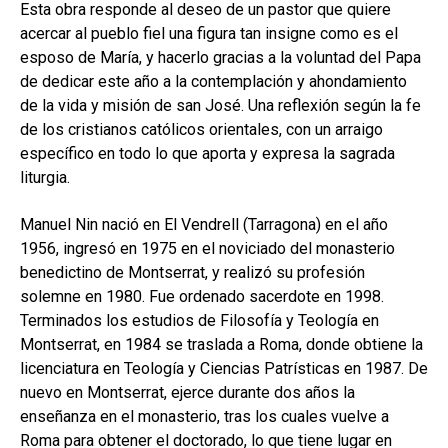
hijo
Esta obra responde al deseo de un pastor que quiere
MI CUENTA
acercar al pueblo fiel una figura tan insigne como es el
BUSCAR
esposo de María, y hacerlo gracias a la voluntad del Papa
de dedicar este año a la contemplación y ahondamiento
CAT
de la vida y misión de san José. Una reflexión según la fe
de los cristianos católicos orientales, con un arraigo
ESP
específico en todo lo que aporta y expresa la sagrada
liturgia.
Manuel Nin nació en El Vendrell (Tarragona) en el año
1956, ingresó en 1975 en el noviciado del monasterio
benedictino de Montserrat, y realizó su profesión
solemne en 1980. Fue ordenado sacerdote en 1998.
Terminados los estudios de Filosofía y Teología en
Montserrat, en 1984 se traslada a Roma, donde obtiene la
licenciatura en Teología y Ciencias Patrísticas en 1987. De
nuevo en Montserrat, ejerce durante dos años la
enseñanza en el monasterio, tras los cuales vuelve a
Roma para obtener el doctorado, lo que tiene lugar en