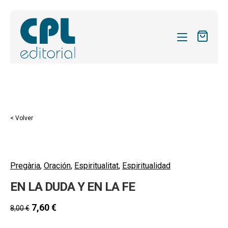
CATÁLOGO
MIS SUSCRIPCIONES
Expandi
REVISTAS
< Volver
el
FORMAS
menú
hijo
Expandi
SOBRE NOSOTROS
el
Pregària
,
Oración
,
Espiritualitat
,
Espiritualidad
Expandi
ACTUALIDAD
menú
EN LA DUDA Y EN LA FE
el
hijo
Expandi
BLOG
menú
el
7,60
€
8,00
€
hijo
CONTACTO
menú