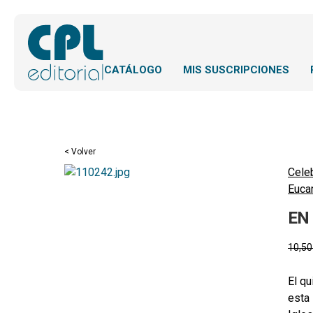
CATÁLOGO
MIS SUSCRIPCIONES
< Volver
Cele
Eucar
EN 
10,5
El qu
esta