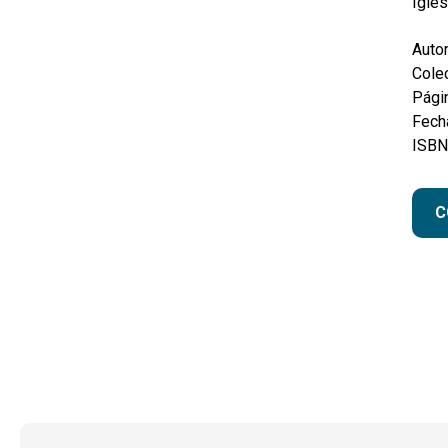
Igles
Autor
Colec
Pági
Fecha
ISBN
C