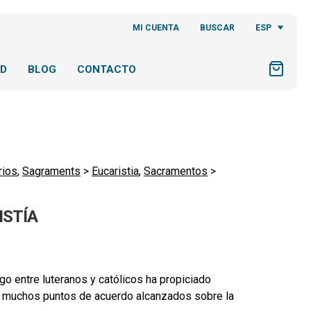
ESP
MI CUENTA
BUSCAR
AD
BLOG
CONTACTO
rios
,
Sagraments
>
Eucaristia
,
Sacramentos
>
ISTÍA
ogo entre luteranos y católicos ha propiciado
os muchos puntos de acuerdo alcanzados sobre la