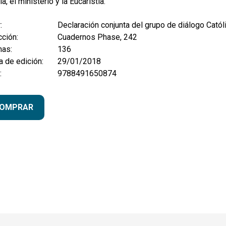
ia, el ministerio y la Eucaristía.
:
Declaración conjunta del grupo de diálogo Cató
ción:
Cuadernos Phase, 242
nas:
136
 de edición:
29/01/2018
:
9788491650874
OMPRAR