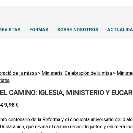
REVISTAS
FORMAS
SOBRE NOSOTROS
ACTUALID
bració de la missa
>
Ministeris
,
Celebración de la misa
>
Ministe
istía
EL CAMINO: IGLESIA, MINISTERIO Y EUCAR
9,98
€
0
€
into centenario de la Reforma y el cincuenta aniversario del diál
 Declaración, que revisa el camino recorrido juntos y enumera l