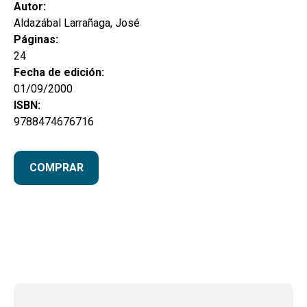
hijo
Autor:
MI CUENTA
Aldazábal Larrañaga, José
BUSCAR
Páginas:
24
CAT
Fecha de edición:
01/09/2000
ESP
ISBN:
9788474676716
COMPRAR