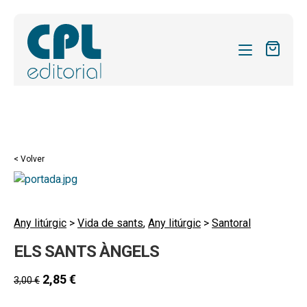
CATÁLOGO
MIS SUSCRIPCIONES
Expandi
REVISTAS
< Volver
el
FORMAS
menú
hijo
Expandi
SOBRE NOSOTROS
el
Any litúrgic
>
Vida de sants
,
Any litúrgic
>
Santoral
Expandi
ACTUALIDAD
menú
ELS SANTS ÀNGELS
el
hijo
Expandi
BLOG
menú
el
2,85
€
3,00
€
hijo
CONTACTO
menú