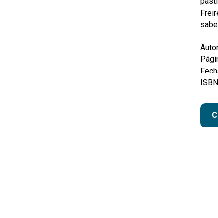
pastí
Freir
sabem
Autor
Pági
Fecha
ISBN
C