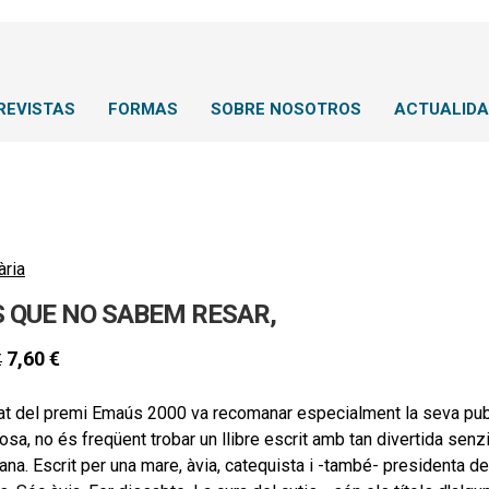
REVISTAS
FORMAS
SOBRE NOSOTROS
ACTUALID
ària
S QUE NO SABEM RESAR,
7,60
€
€
rat del premi Emaús 2000 va recomanar especialment la seva publi
iosa, no és freqüent trobar un llibre escrit amb tan divertida senz
iana. Escrit per una mare, àvia, catequista i -també- presidenta d