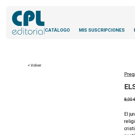
CATÁLOGO
MIS SUSCRIPCIONES
< Volver
Preg
EL
8,00
El ju
relig
crist