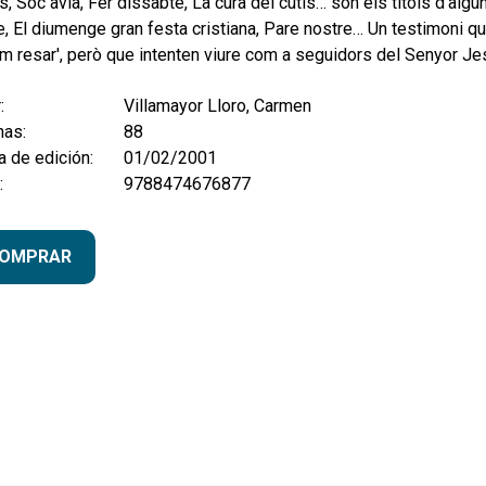
s, Sóc àvia, Fer dissabte, La cura del cutis… són els títols d'algu
e, El diumenge gran festa cristiana, Pare nostre… Un testimoni q
 resar', però que intenten viure com a seguidors del Senyor Je
:
Villamayor Lloro, Carmen
nas:
88
 de edición:
01/02/2001
:
9788474676877
OMPRAR