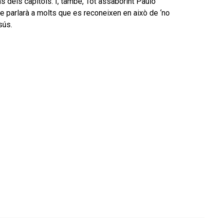
ns dels capítols. I, també, Tot assaborint Paulo
ue parlarà a molts que es reconeixen en això de ‘no
sús.