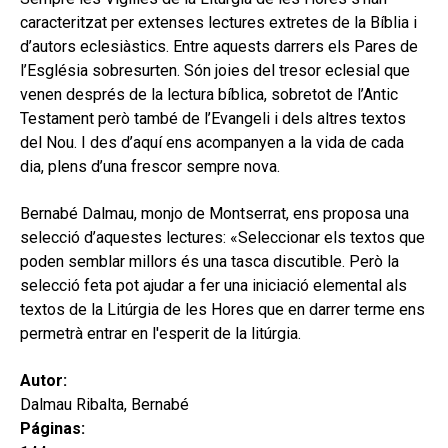
hijo
MI CUENTA
caracteritzat per extenses lectures extretes de la Bíblia i
d’autors eclesiàstics. Entre aquests darrers els Pares de
BUSCAR
l’Església sobresurten. Són joies del tresor eclesial que
venen després de la lectura bíblica, sobretot de l’Antic
CAT
Testament però també de l’Evangeli i dels altres textos
ESP
del Nou. I des d’aquí ens acompanyen a la vida de cada
dia, plens d’una frescor sempre nova.
Bernabé Dalmau, monjo de Montserrat, ens proposa una
selecció d’aquestes lectures: «Seleccionar els textos que
poden semblar millors és una tasca discutible. Però la
selecció feta pot ajudar a fer una iniciació elemental als
textos de la Litúrgia de les Hores que en darrer terme ens
permetrà entrar en l'esperit de la litúrgia.
Autor:
Dalmau Ribalta, Bernabé
Páginas: