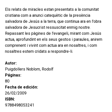
hijo
MI CUENTA
Els relats de miracles estan presentats a la comunitat
BUSCAR
cristiana com a anunci catequètic de la presència
salvadora de Jesús a la terra, que continua ara en l'obra
CAT
salvadora de Jesucrist ressuscitat enmig nostre.
Repassant les pàgines de l'evangeli, mirant com Jesús
ESP
actua, aprofundint en els seus gestos i paraules, anirem
comprenent i vivint com actua ara en nosaltres, i com
nosaltres estem cridats a respondre-li.
Autor:
Puigdollers Noblom, Rodolf
Páginas:
80
Fecha de edición:
26/02/2009
ISBN:
9788498053241