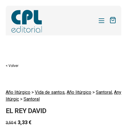
CATÁLOGO
MIS SUSCRIPCIONES
REVISTAS
< Volver
FORMAS
SOBRE NOSOTROS
Año litúrgico
>
Vida de santos
,
Año litúrgico
>
Santoral
,
Any
ACTUALIDAD
litúrgic
>
Santoral
BLOG
EL REY DAVID
CONTACTO
3,33
€
3,50
€