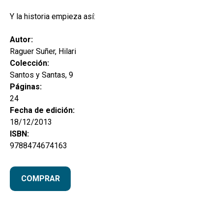
MI CUENTA
Y la historia empieza así:
BUSCAR
Autor:
CAT
Raguer Suñer, Hilari
Colección:
ESP
Santos y Santas, 9
Páginas:
24
Fecha de edición:
18/12/2013
ISBN:
9788474674163
COMPRAR