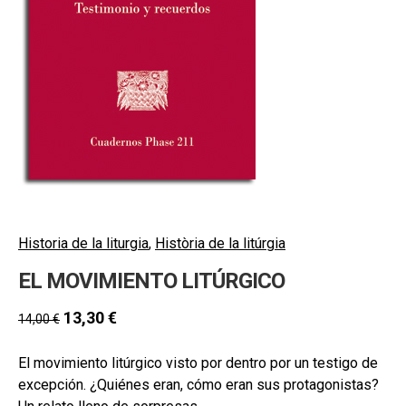
hijo
MI CUENTA
BUSCAR
CAT
ESP
Historia de la liturgia
,
Història de la litúrgia
EL MOVIMIENTO LITÚRGICO
13,30
€
14,00
€
El movimiento litúrgico visto por dentro por un testigo de
excepción. ¿Quiénes eran, cómo eran sus protagonistas?