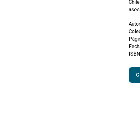
Chile
ases
Autor
Colec
Pági
Fecha
ISBN
C