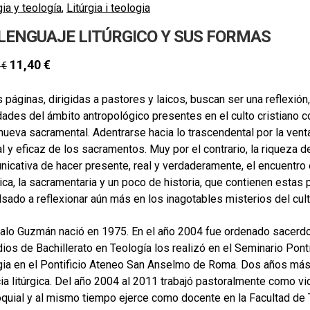
gia y teología
,
Litúrgia i teologia
 LENGUAJE LITÚRGICO Y SUS FORMAS
11,40
€
0
€
 páginas, dirigidas a pastores y laicos, buscan ser una reflexi
dades del ámbito antropológico presentes en el culto cristiano 
nueva sacramental. Adentrarse hacia lo trascendental por la venta
al y eficaz de los sacramentos. Muy por el contrario, la riqueza d
icativa de hacer presente, real y verdaderamente, el encuentro en
gica, la sacramentaria y un poco de historia, que contienen estas 
sado a reflexionar aún más en los inagotables misterios del culto
alo Guzmán nació en 1975. En el año 2004 fue ordenado sacerdot
ios de Bachillerato en Teología los realizó en el Seminario Pont
rgia en el Pontificio Ateneo San Anselmo de Roma. Dos años más
ia litúrgica. Del año 2004 al 2011 trabajó pastoralmente como vi
quial y al mismo tiempo ejerce como docente en la Facultad de T