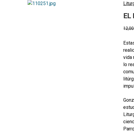
Litur
EL
12,0
Estas
reali
vida 
lo re
comun
litúr
impul
Gonz
estud
Litu
cienc
Parro