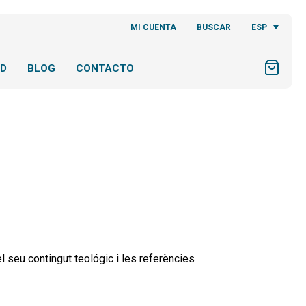
ESP
MI CUENTA
BUSCAR
AD
BLOG
CONTACTO
el seu contingut teológic i les referències