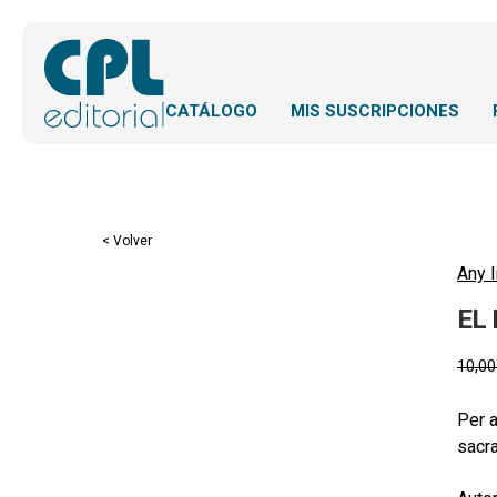
CATÁLOGO
MIS SUSCRIPCIONES
< Volver
Any l
EL
10,0
Per a
sacra