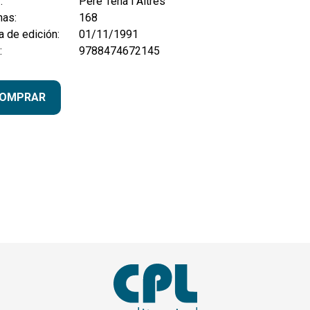
:
Pere Tena i Altres
nas:
168
 de edición:
01/11/1991
:
9788474672145
OMPRAR