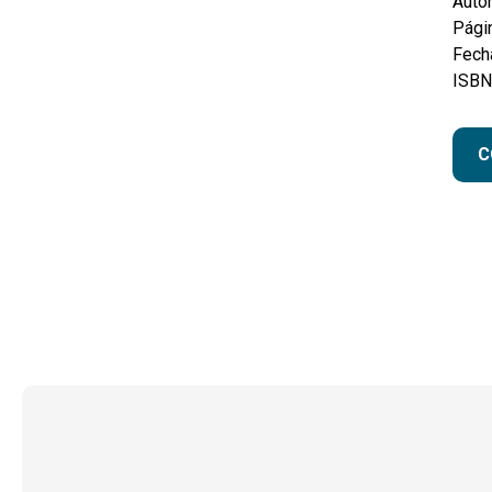
Autor
Pági
Fecha
ISBN
C