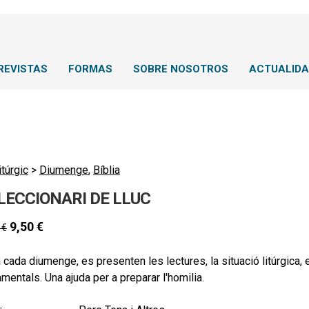
REVISTAS
FORMAS
SOBRE NOSOTROS
ACTUALID
itúrgic
>
Diumenge
,
Bíblia
 LECCIONARI DE LLUC
9,50
€
0
€
 cada diumenge, es presenten les lectures, la situació litúrgica, 
mentals. Una ajuda per a preparar l'homilia.