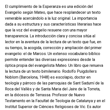
hijo
MI CUENTA
El cumplimiento de la Esperanza es una edición del
Evangelio según Mateo, que hace resplandecer un texto
BUSCAR
venerable acercándolo a la luz original. La importancia
CAT
dada a su estructura y sus características literarias hace
que la voz del evangelio resuene con una mayor
ESP
transparencia. La introducción clara y concisa sitúa al
lector en la aventura de la lectura de un texto que fue, en
su tiempo, la acogida, corrección y ampliación del primer
evangelio: el de Marcos. Un extenso vocabulario bíblico
permite entender las diversas expresiones desde la
óptica propia del evangelista Mateo. Un libro que renueva
la lectura de un texto bimilenario. Rodolfo Puigdollers
Noblom (Barcelona, 1948) es escolapio, doctor en
teología y párroco de las parroquias de Sant Sadurní de la
Roca del Vallès y de Santa Maria del Jaire de la Torreta,
en la diócesis de Terrassa. Profesor de Nuevo
Testamento en la Facultat de Teologia de Catalunya y en el
Institut Superior de Ciències Religioses de Vic. Es autor