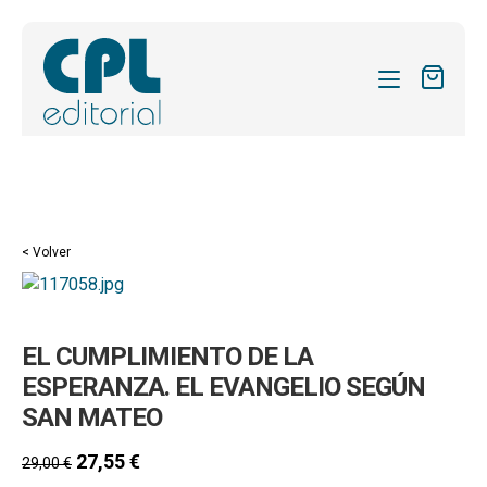
CATÁLOGO
MIS SUSCRIPCIONES
Expandi
REVISTAS
< Volver
el
FORMAS
menú
hijo
Expandi
SOBRE NOSOTROS
EL CUMPLIMIENTO DE LA
el
Expandi
ACTUALIDAD
menú
ESPERANZA. EL EVANGELIO SEGÚN
el
hijo
SAN MATEO
Expandi
BLOG
menú
el
hijo
27,55
€
CONTACTO
29,00
€
menú