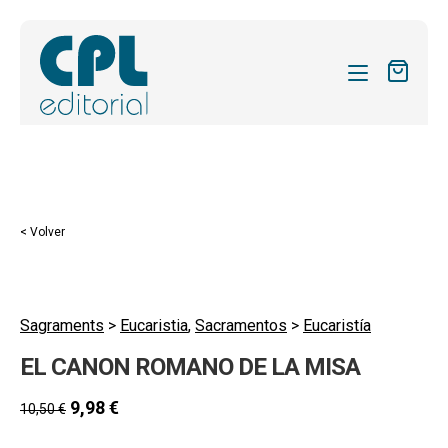
CATÁLOGO
MIS SUSCRIPCIONES
Expandi
REVISTAS
< Volver
el
FORMAS
menú
hijo
Expandi
SOBRE NOSOTROS
el
Sagraments
>
Eucaristia
,
Sacramentos
>
Eucaristía
Expandi
ACTUALIDAD
menú
EL CANON ROMANO DE LA MISA
el
hijo
Expandi
BLOG
menú
el
9,98
€
10,50
€
hijo
CONTACTO
menú