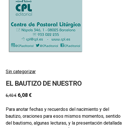
hijo
MI CUENTA
BUSCAR
CAT
ESP
Sin categorizar
EL BAUTIZO DE NUESTRO
6,08
€
6,40
€
Para anotar fechas y recuerdos del nacimiento y del
bautizo, oraciones para esos mismos momentos, sentido
del bautismo, algunas lecturas, y la presentación detallada