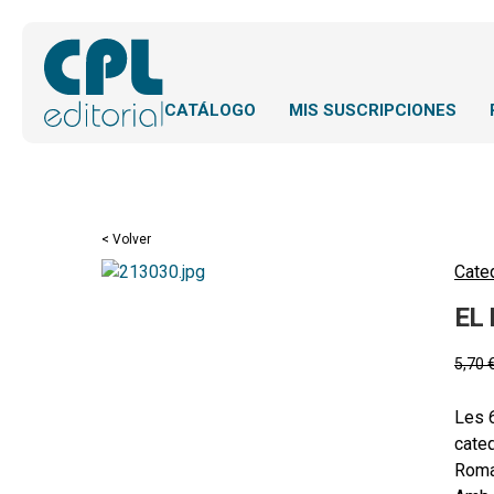
CATÁLOGO
MIS SUSCRIPCIONES
< Volver
Cateq
EL
5,70
Les 6
cateq
Roma,