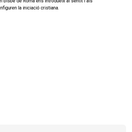
el bisbe de Roma ens introdueix al sentit i als
iguren la iniciació cristiana.