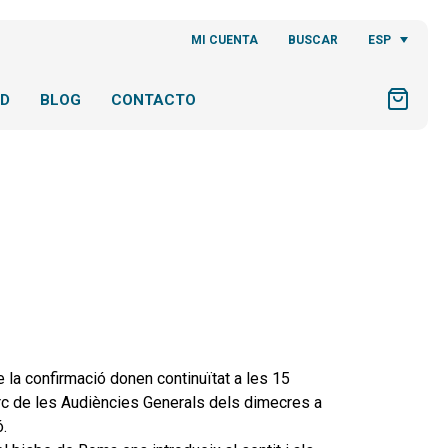
ESP
MI CUENTA
BUSCAR
AD
BLOG
CONTACTO
 la confirmació donen continuïtat a les 15
arc de les Audiències Generals dels dimecres a
.