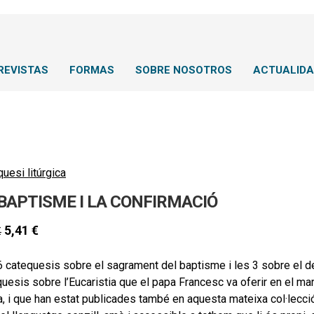
REVISTAS
FORMAS
SOBRE NOSOTROS
ACTUALID
uesi litúrgica
 BAPTISME I LA CONFIRMACIÓ
5,41
€
€
 catequesis sobre el sagrament del baptisme i les 3 sobre el de
uesis sobre l’Eucaristia que el papa Francesc va oferir en el m
 i que han estat publicades també en aquesta mateixa col·lecció