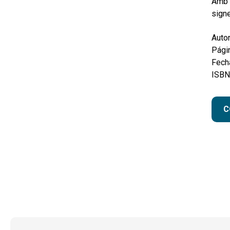
Amb e
signe
Autor
Pági
Fecha
ISBN
C