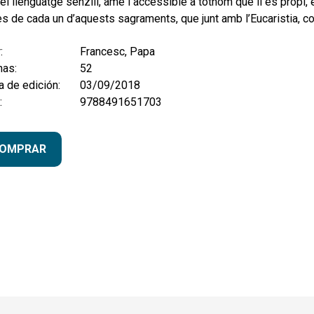
l llenguatge senzill, amè i accessible a tothom que li és propi, 
s de cada un d’aquests sagraments, que junt amb l’Eucaristia, conf
:
Francesc, Papa
nas:
52
 de edición:
03/09/2018
:
9788491651703
OMPRAR