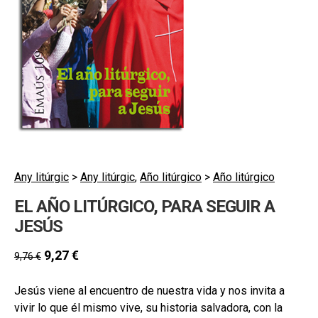
hijo
MI CUENTA
BUSCAR
CAT
ESP
Any litúrgic
>
Any litúrgic
,
Año litúrgico
>
Año litúrgico
EL AÑO LITÚRGICO, PARA SEGUIR A
JESÚS
9,27
€
9,76
€
Jesús viene al encuentro de nuestra vida y nos invita a
vivir lo que él mismo vive, su historia salvadora, con la