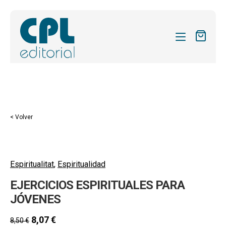
CATÁLOGO
MIS SUSCRIPCIONES
Expandi
REVISTAS
< Volver
el
FORMAS
menú
hijo
Expandi
SOBRE NOSOTROS
el
Espiritualitat
,
Espiritualidad
Expandi
ACTUALIDAD
menú
EJERCICIOS ESPIRITUALES PARA
el
hijo
Expandi
BLOG
menú
JÓVENES
el
hijo
CONTACTO
menú
8,07
€
8,50
€