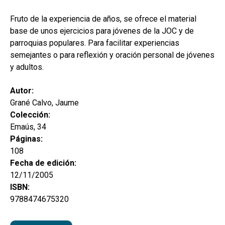
hijo
MI CUENTA
Fruto de la experiencia de años, se ofrece el material
BUSCAR
base de unos ejercicios para jóvenes de la JOC y de
parroquias populares. Para facilitar experiencias
CAT
semejantes o para reflexión y oración personal de jóvenes
y adultos.
ESP
Autor:
Grané Calvo, Jaume
Colección:
Emaús, 34
Páginas:
108
Fecha de edición:
12/11/2005
ISBN:
9788474675320