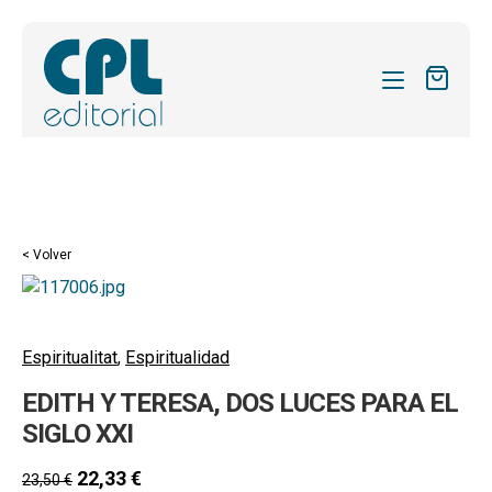
CATÁLOGO
MIS SUSCRIPCIONES
Expandi
REVISTAS
< Volver
el
FORMAS
menú
hijo
Expandi
SOBRE NOSOTROS
el
Espiritualitat
,
Espiritualidad
Expandi
ACTUALIDAD
menú
EDITH Y TERESA, DOS LUCES PARA EL
el
hijo
Expandi
BLOG
menú
SIGLO XXI
el
hijo
CONTACTO
menú
22,33
€
23,50
€