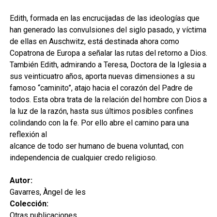
hijo
MI CUENTA
Edith, formada en las encrucijadas de las ideologías que
BUSCAR
han generado las convulsiones del siglo pasado, y víctima
de ellas en Auschwitz, está destinada ahora como
CAT
Copatrona de Europa a señalar las rutas del retorno a Dios.
También Edith, admirando a Teresa, Doctora de la Iglesia a
ESP
sus veinticuatro años, aporta nuevas dimensiones a su
famoso “caminito”, atajo hacia el corazón del Padre de
todos. Esta obra trata de la relación del hombre con Dios a
la luz de la razón, hasta sus últimos posibles confines
colindando con la fe. Por ello abre el camino para una
reflexión al
alcance de todo ser humano de buena voluntad, con
independencia de cualquier credo religioso.
Autor:
Gavarres, Àngel de les
Colección:
Otras publicaciones