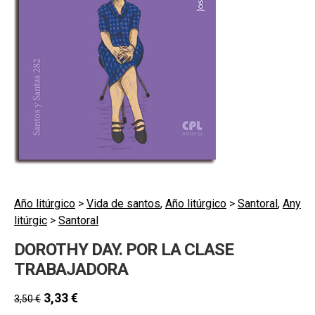
hijo
MI CUENTA
BUSCAR
CAT
ESP
Año litúrgico
>
Vida de santos
,
Año litúrgico
>
Santoral
,
Any
litúrgic
>
Santoral
DOROTHY DAY. POR LA CLASE
TRABAJADORA
3,33
€
3,50
€