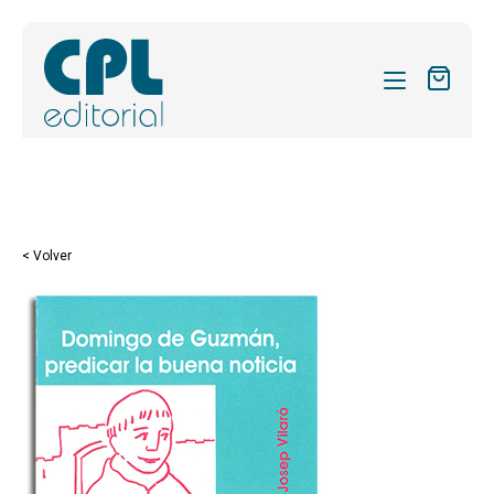
CATÁLOGO
MIS SUSCRIPCIONES
Expandi
REVISTAS
< Volver
el
FORMAS
menú
hijo
Expandi
SOBRE NOSOTROS
el
Expandi
ACTUALIDAD
menú
el
hijo
Expandi
BLOG
menú
el
hijo
CONTACTO
menú