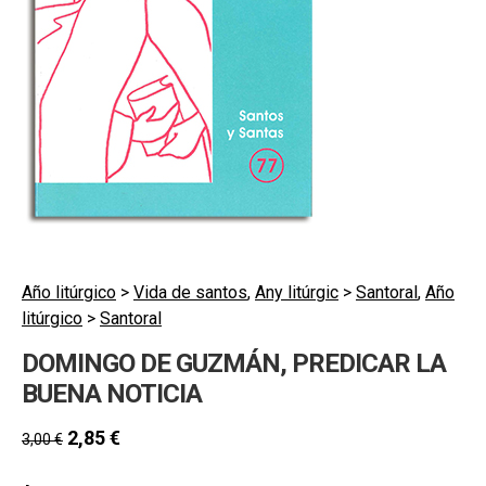
hijo
MI CUENTA
BUSCAR
CAT
ESP
Año litúrgico
>
Vida de santos
,
Any litúrgic
>
Santoral
,
Año
litúrgico
>
Santoral
DOMINGO DE GUZMÁN, PREDICAR LA
BUENA NOTICIA
2,85
€
3,00
€