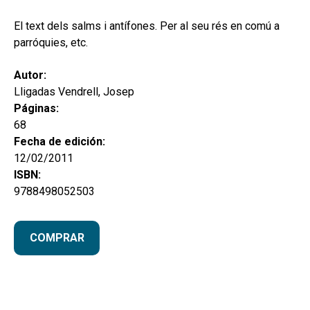
hijo
MI CUENTA
El text dels salms i antífones. Per al seu rés en comú a
BUSCAR
parróquies, etc.
CAT
Autor:
Lligadas Vendrell, Josep
ESP
Páginas:
68
Fecha de edición:
12/02/2011
ISBN:
9788498052503
COMPRAR