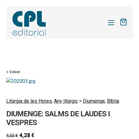
CATÁLOGO
MIS SUSCRIPCIONES
Expandi
REVISTAS
< Volver
el
FORMAS
menú
hijo
Expandi
SOBRE NOSOTROS
el
Litúrgia de les Hores
,
Any litúrgic
>
Diumenge
,
Bíblia
Expandi
ACTUALIDAD
menú
DIUMENGE: SALMS DE LAUDES I
el
hijo
Expandi
BLOG
menú
VESPRES
el
hijo
CONTACTO
menú
4,28
€
4,50
€