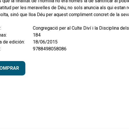
 que la finalitat de l’homilia no era només la de santificar al pobl
atitud per les meravelles de Déu; no sols anuncia als qui estan
olta, sinó que lloa Déu per aquest compliment concret de la sev
:
Congregació per al Culte Diví i la Disciplina de
nas:
184
 de edición:
18/06/2015
:
9788498058086
OMPRAR