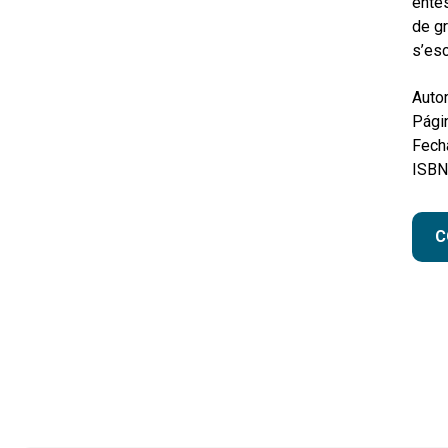
entès
de gr
s’esc
Autor
Pági
Fecha
ISBN
C