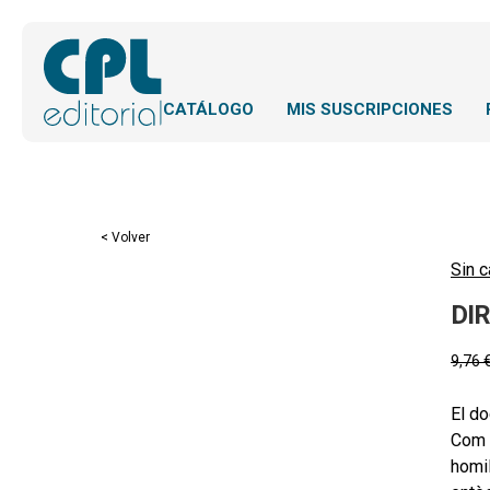
CATÁLOGO
MIS SUSCRIPCIONES
< Volver
Sin c
DI
9,76
El do
Com a
homil