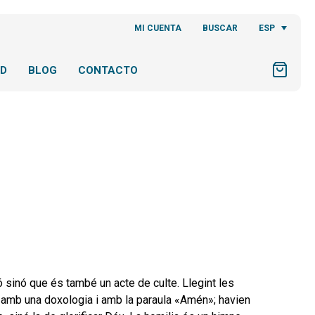
ESP
MI CUENTA
BUSCAR
AD
BLOG
CONTACTO
ió sinó que és també un acte de culte. Llegint les
s amb una doxologia i amb la paraula «Amén»; havien