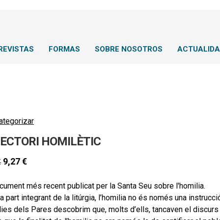
REVISTAS
FORMAS
SOBRE NOSOTROS
ACTUALID
ategorizar
RECTORI HOMILÈTIC
9,27
€
€
cument més recent publicat per la Santa Seu sobre l'homilia.
 part integrant de la litúrgia, l’homilia no és només una instrucc
ies dels Pares descobrim que, molts d’ells, tancaven el discur