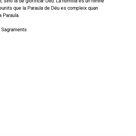
e, sinó la de glorificar Déu. La homilia és un himne
 reunits que la Paraula de Déu es compleix quan
a Paraula.
ls Sagraments