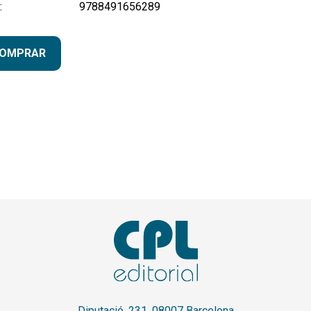
:
9788491656289
OMPRAR
Diputació, 231. 08007 Barcelona