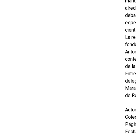
mano
alred
debat
espec
cient
La re
fondo
Anton
cont
de la
Entre
deleg
Marag
de R
Autor
Colec
Pági
Fecha