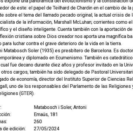
s expone una panorámica del evolucionismo y la constelación d
edor de este: el papel de Teilhard de Chardin en el cambio de la
e sobre el tema del llamado pecado original; la actual crisis de l
ialista de la información, Marshall McLuhan; corrientes como el
ífico y el diseño inteligente. Cuenta también con la aportación de
flexión cristiana sobre Dios creador nos aporta una magnífica b
 para luchar contra el grave deterioro de la vida en la tierra.
i Matabosch Soler (1935) es presbítero de Barcelona. Es doctor
emporánea y diplomado en Ecumenismo. También es catedrático em
 cual fue decano durante diez años y profesor invitado en la Uni
 otros cargos, también ha sido delegado de Pastoral Universitar
ado de economía, director del Instituto Superior de Ciencias Re
all, uno de los responsables del Parlamento de las Religiones 
eligiones (GTER).
:
Matabosch i Soler, Antoni
ción:
Emaús, 181
nas:
260
 de edición:
27/05/2024