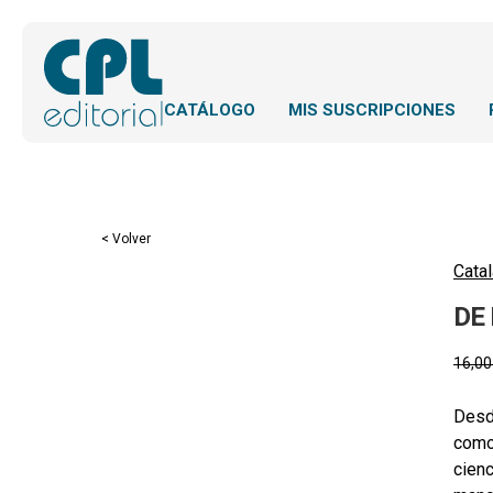
CATÁLOGO
MIS SUSCRIPCIONES
< Volver
Catal
DE
16,0
Desde
como 
cienc