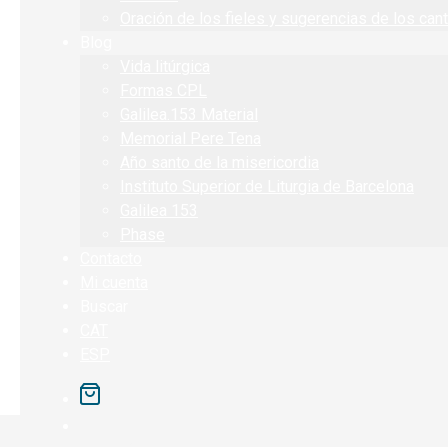
Oración de los fieles y sugerencias de los can
Blog
Vida litúrgica
Formas CPL
Galilea.153 Material
Memorial Pere Tena
Año santo de la misericordia
Instituto Superior de Liturgia de Barcelona
Galilea 153
Phase
Contacto
Mi cuenta
Buscar
CAT
ESP