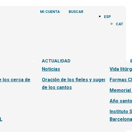
MI CUENTA
BUSCAR
ESP
CAT
ACTUALIDAD
Noticias
Vida litúr
e los cerca de
Oración de los fieles y sugerencias
Formas C
de los cantos
Memorial
Año santo
Instituto 
L
Barcelon