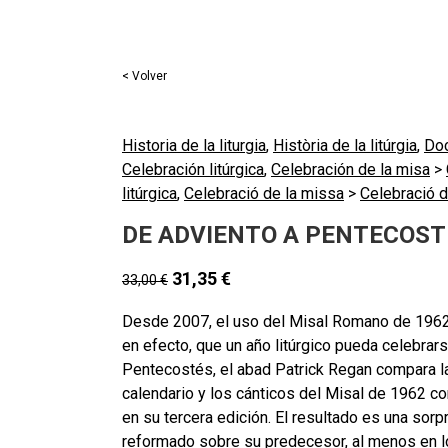
< Volver
Historia de la liturgia
,
Història de la litúrgia
,
Do
Celebración litúrgica
,
Celebración de la misa
>
litúrgica
,
Celebració de la missa
>
Celebració d
DE ADVIENTO A PENTECOST
31,35
€
33,00
€
Desde 2007, el uso del Misal Romano de 1962 h
en efecto, que un año litúrgico pueda celebra
Pentecostés, el abad Patrick Regan compara las 
calendario y los cánticos del Misal de 1962 co
en su tercera edición. El resultado es una sor
reformado sobre su predecesor, al menos en lo