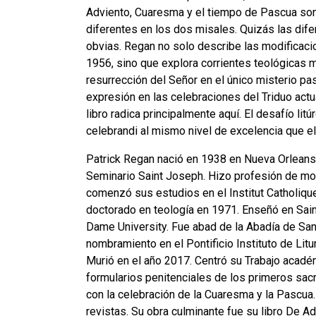
Adviento, Cuaresma y el tiempo de Pascua so
diferentes en los dos misales. Quizás las dif
obvias. Regan no solo describe las modificaci
1956, sino que explora corrientes teológicas m
resurrección del Señor en el único misterio p
expresión en las celebraciones del Triduo actua
libro radica principalmente aquí. El desafío lit
celebrandi al mismo nivel de excelencia que e
Patrick Regan nació en 1938 en Nueva Orleans. 
Seminario Saint Joseph. Hizo profesión de mon
comenzó sus estudios en el Institut Catholique 
doctorado en teología en 1971. Enseñó en Sain
Dame University. Fue abad de la Abadía de S
nombramiento en el Pontificio Instituto de Lit
Murió en el año 2017. Centró su Trabajo académi
formularios penitenciales de los primeros sa
con la celebración de la Cuaresma y la Pascua
revistas. Su obra culminante fue su libro De A