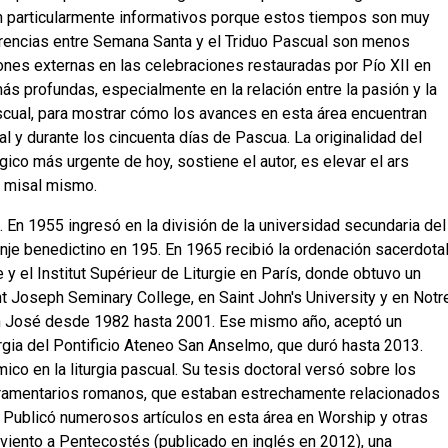
n particularmente informativos porque estos tiempos son muy
erencias entre Semana Santa y el Triduo Pascual son menos
ones externas en las celebraciones restauradas por Pío XII en
ás profundas, especialmente en la relación entre la pasión y la
ascual, para mostrar cómo los avances en esta área encuentran
l y durante los cincuenta días de Pascua. La originalidad del
úrgico más urgente de hoy, sostiene el autor, es elevar el ars
l misal mismo.
En 1955 ingresó en la división de la universidad secundaria del
je benedictino en 195. En 1965 recibió la ordenación sacerdotal
y el Institut Supérieur de Liturgie en París, donde obtuvo un
t Joseph Seminary College, en Saint John's University y en Notr
an José desde 1982 hasta 2001. Ese mismo año, aceptó un
urgia del Pontificio Ateneo San Anselmo, que duró hasta 2013.
co en la liturgia pascual. Su tesis doctoral versó sobre los
cramentarios romanos, que estaban estrechamente relacionados
. Publicó numerosos artículos en esta área en Worship y otras
dviento a Pentecostés (publicado en inglés en 2012), una