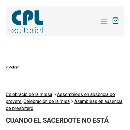
CATÁLOGO
MIS SUSCRIPCIONES
Expandi
REVISTAS
< Volver
el
FORMAS
menú
hijo
Expandi
SOBRE NOSOTROS
el
Celebració de la missa
>
Assemblees en absència de
Expandi
ACTUALIDAD
prevere
,
Celebración de la misa
>
Asambleas en ausencia
menú
el
de presbítero
hijo
Expandi
BLOG
menú
el
CUANDO EL SACERDOTE NO ESTÁ
hijo
CONTACTO
menú