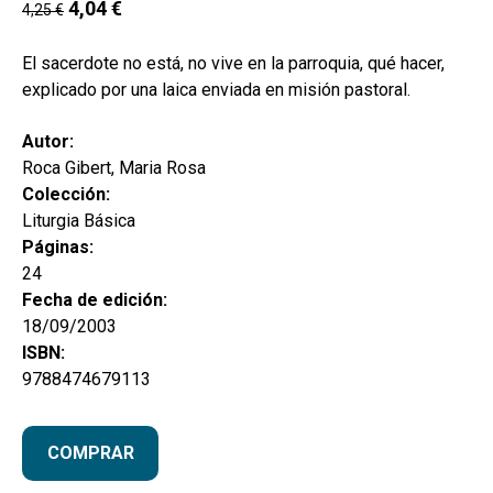
4,04
€
hijo
4,25
€
MI CUENTA
BUSCAR
El sacerdote no está, no vive en la parroquia, qué hacer,
explicado por una laica enviada en misión pastoral.
CAT
Autor:
ESP
Roca Gibert, Maria Rosa
Colección:
Liturgia Básica
Páginas:
24
Fecha de edición:
18/09/2003
ISBN:
9788474679113
COMPRAR