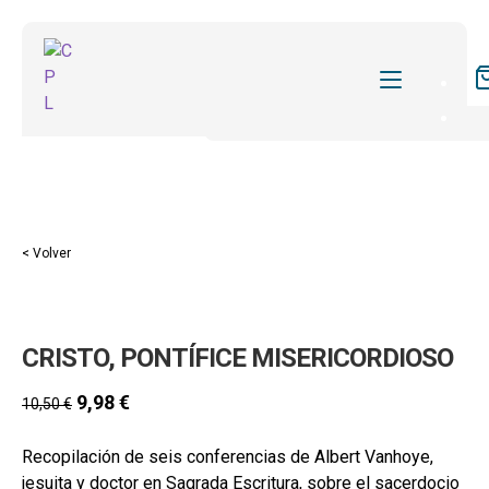
CATÁLOGO
MIS SUSCRIPCIONES
Expan
REVISTAS
< Volver
el
FORMAS
menú
hijo
Expan
SOBRE NOSOTROS
CRISTO, PONTÍFICE MISERICORDIOSO
el
Expan
ACTUALIDAD
menú
el
9,98
€
10,50
€
hijo
Expan
BLOG
menú
el
hijo
Recopilación de seis conferencias de Albert Vanhoye,
CONTACTO
menú
jesuita y doctor en Sagrada Escritura, sobre el sacerdocio