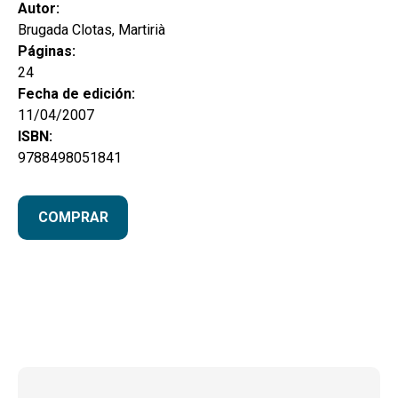
hijo
Autor:
MI CUENTA
Brugada Clotas, Martirià
BUSCAR
Páginas:
24
CAT
Fecha de edición:
11/04/2007
ESP
ISBN:
9788498051841
COMPRAR