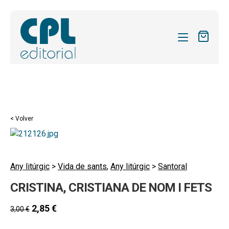
CATÁLOGO
MIS SUSCRIPCIONES
Expandi
REVISTAS
< Volver
el
FORMAS
menú
hijo
Expandi
SOBRE NOSOTROS
el
Any litúrgic
>
Vida de sants
,
Any litúrgic
>
Santoral
Expandi
ACTUALIDAD
menú
CRISTINA, CRISTIANA DE NOM I FETS
el
hijo
Expandi
BLOG
menú
el
2,85
€
3,00
€
hijo
CONTACTO
menú